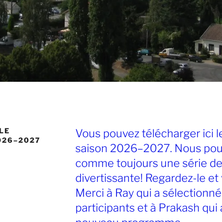
LE
Vous pouvez télécharger ici 
026–2027
saison 2026–2027. Nous pou
comme toujours une série de 
divertissante! Regardez-le et
Merci à Ray qui a sélectionné 
participants et à Prakash qui 