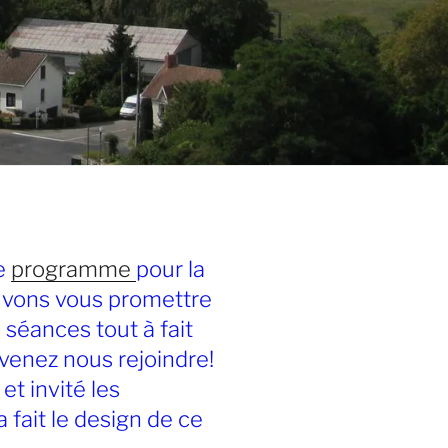
le
programme
pour la
vons vous promettre
séances tout à fait
 venez nous rejoindre!
et invité les
a fait le design de ce