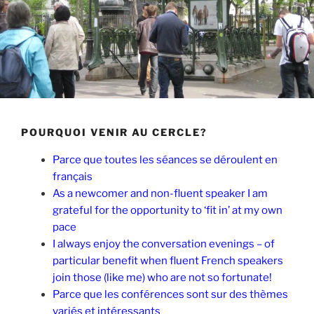
POURQUOI VENIR AU CERCLE?
Parce que toutes les séances se déroulent en
français
As a newcomer and non-fluent speaker I am
grateful for the opportunity to ‘fit in’ at my own
pace
I always enjoy the conversation evenings – of
particular benefit when fluent French speakers
join those (like me) who are not so fortunate!
Parce que les conférences sont sur des thèmes
variés et intéressants